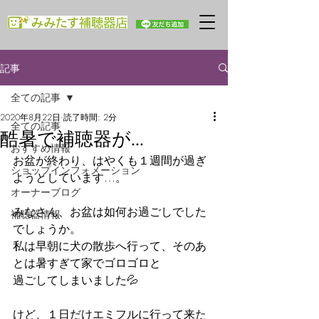
記事
全ての記事
2020年8月22日
読了時間: 2分
全ての記事
酷暑で補聴器が…
おすすめ情報
お盆が終わり、はやくも１週間が過ぎ
ショップインフォメーション
ようとしています…。
オーナーブログ
みなさん、お盆は如何お過ごしでした
補聴器情報
でしょうか。
私は早朝に犬の散歩へ行って、そのあ
とは暑すぎて家でゴロゴロと
過ごしてしまいました💦
けど、１日だけエミフルに行って来た