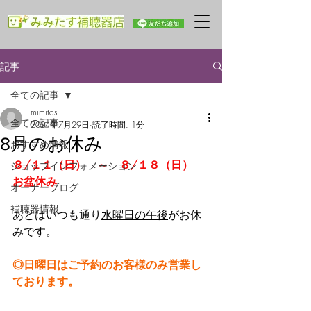
記事
全ての記事
mimitas
全ての記事
2024年7月29日
読了時間: 1分
8月のお休み
おすすめ情報
８/１１（日）　～　８/１８（日）　
ショップインフォメーション
お盆休み
オーナーブログ
補聴器情報
あとはいつも通り
水曜日の午後
がお休
みです。
◎日曜日はご予約のお客様のみ営業し
ております。