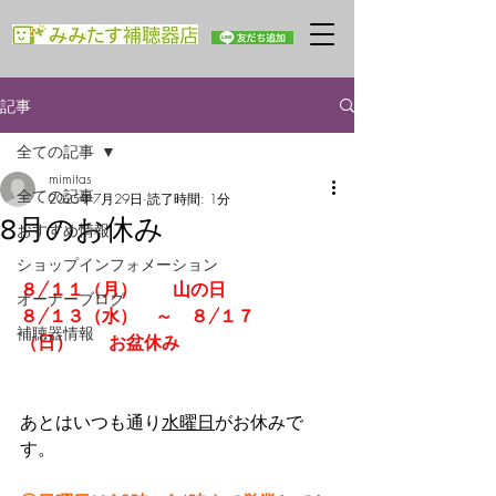
記事
全ての記事
mimitas
全ての記事
2025年7月29日
読了時間: 1分
8月のお休み
おすすめ情報
ショップインフォメーション
８/１１（月）　　山の日
オーナーブログ
８/１３（水）　～　８/１７
補聴器情報
（日）　　お盆休み
あとはいつも通り
水曜日
がお休みで
す。