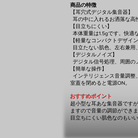
商品の特徴
【耳穴式デジタル集音器】
耳の中に入れるお洒落な高
【目立ちにくい】
本体重量は1.5gです。快
【軽量なコンパクトデザイ
目立たない肌色、左右兼用
【デジタルノイズ】
デジタル信号処理、周囲の
【簡単な操作】
インテリジェンス音量調整、
室蓋を閉めると電源ON。
おすすめポイント
超小型な耳あな集音器です
ますので音量の調節ができ
​目立ちにくい肌色なのもい