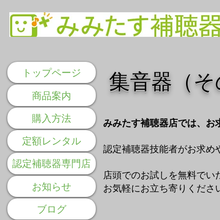
トップページ
集音器（そ
商品案内
購入方法
みみたす補聴器店では、お
定額レンタル
認定補聴器技能者がお求め
認定補聴器専門店
店頭でのお試しを無料でい
お知らせ
お気軽にお立ち寄りくださ
ブログ