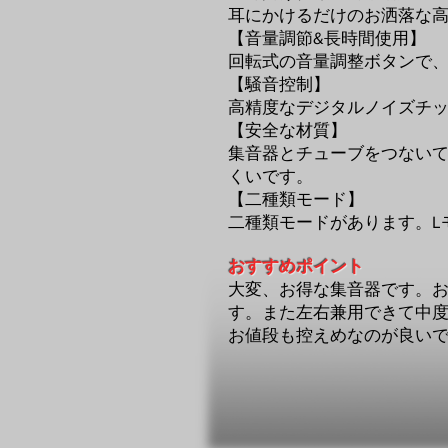
耳にかけるだけのお洒落な
【音量調節&長時間使用】
回転式の音量調整ボタンで、
【騒音控制】
高精度なデジタルノイズチ
【安全な材質】
集音器とチューブをつない
くいです。
【二種類モード】
二種類モードがあります。L
おすすめポイント
大変、お得な集音器です。
す。
また左右兼用できて中
​お値段も控えめなのが良い