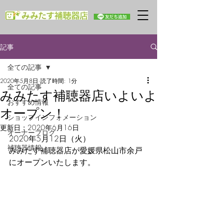
記事
全ての記事
2020年5月8日
読了時間: 1分
全ての記事
みみたす補聴器店いよいよ
おすすめ情報
オープン！
ショップインフォメーション
更新日：
2020年6月16日
オーナーブログ
2020年5月12日（火）
補聴器情報
みみたす補聴器店が愛媛県松山市余戸
にオープンいたします。